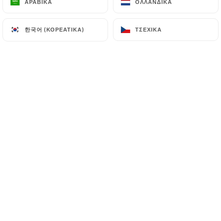
ΑΡΑΒΙΚΆ
ΑΡΑΒΙΚΆ
ΟΛΛΑΝΔΙΚΆ
ΟΛΛΑΝΔΙΚΆ
한국어 (ΚΟΡΕΆΤΙΚΑ)
한국어 (ΚΟΡΕΆΤΙΚΑ)
ΤΣΈΧΙΚΑ
ΤΣΈΧΙΚΑ
L'atelier des batignolles est un bistrot
niche au cœur du 17 eme
arrondissement. Décor chaud , cuisine
de comptoir , vin de vignerons et
accueil authentique. Entre un menu
rapide le midi ou une occasion le soir ,
l'équipe de l'atelier sera là pour vous
faire découvrir les produits en direct
des producteurs et vous faire passer un
bon moment. À deux pas de la mairie ,