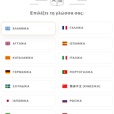
Επιλέξτε τη γλώσσα σας:
Επιλέξτε τη γλώσσα σας:
L'Atelier des
ΓΑΛΛΙΚΆ
ΓΑΛΛΙΚΆ
ΕΛΛΗΝΙΚΆ
ΕΛΛΗΝΙΚΆ
Batignolles
ΑΓΓΛΙΚΆ
ΑΓΓΛΙΚΆ
ΙΣΠΑΝΙΚΆ
ΙΣΠΑΝΙΚΆ
383 ΑΞΙΟΛΌΓΗΣΗ
ΚΑΤΑΛΑΝΙΚΆ
ΚΑΤΑΛΑΝΙΚΆ
ΙΤΑΛΙΚΆ
ΙΤΑΛΙΚΆ
RESTAURANT FRANÇAIS
ΓΕΡΜΑΝΙΚΆ
ΓΕΡΜΑΝΙΚΆ
ΠΟΡΤΟΓΑΛΙΚΆ
ΠΟΡΤΟΓΑΛΙΚΆ
12 Rue Des Batignolles
75017 Paris France
简体中文 (ΚΙΝΈΖΙΚΑ)
简体中文 (ΚΙΝΈΖΙΚΑ)
ΣΟΥΗΔΙΚΆ
ΣΟΥΗΔΙΚΆ
ΙΑΠΩΝΙΚΆ
ΙΑΠΩΝΙΚΆ
ΡΩΣΙΚΆ
ΡΩΣΙΚΆ
Ποιοι είμαστε;