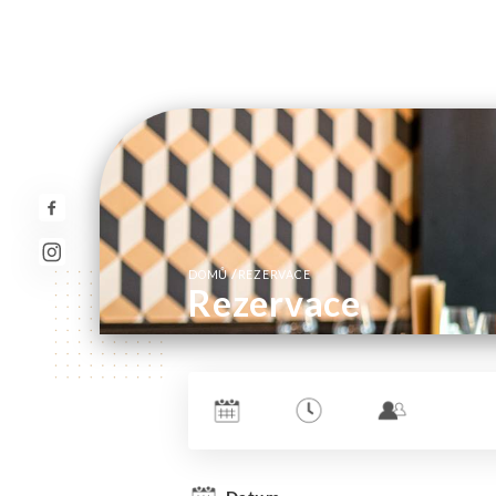
/
DOMŮ
REZERVACE
Rezervace