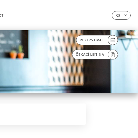
KT
CS
REZERVOVAT
ČEKACÍ LISTINA