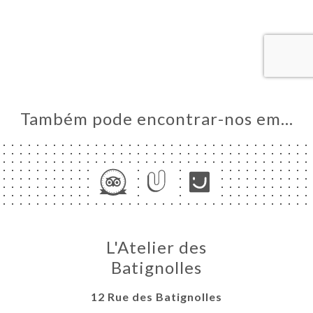
NA
AL
RVAR
IAÇÃO
NU
NCH
Também pode encontrar-nos em…
ACTO
L'Atelier des
Batignolles
12 Rue des Batignolles